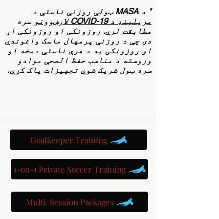
* د MASA ټولې روزنې ناستې د
مریلینډ د COVID-19 لارښوونو
سره
مطابقت لري. روزونکی او روزونکی اړ
دی چې د روزنې پرمهال ماسک واغوندي
او روزونکی به د هرې ناستې دمخه او
وروسته د مناسب حفظ الصحې موادو
سره ټول شریک شوي تجهیزات پاک کړي.
د میریلینډ ټي بال روزنې سیشن &gt; کتاب کړئ
Goalkeeper Training
1-on-1 Private Soccer Training
Multi-Session Packages