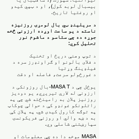
بیسبال لوبه کول)، او د ټپي کیدو
او روغتیا تاریخ.
د مریلینډ ټي بال لومړۍ روزنیزه
ناسته د یو ساعت اوږده ارزونې څخه
جوړه ده چې ستاسو د ماشوم نور
تحلیل کوي:
د توپ وهنې دریځ او تخنیک
د فلای بالونو او ګراونډرز سره د
فیلډینګ وړتیا
د غورځولو سرعت، فاصله او دقت
یوځل چې د MASA T-بال روزونکی د
ارزونې له لارې تیریږي، یو دودیز
روزنیز پلان به رامینځته شي چې په
راتلونکو غونډو کې د حوالې چوکاټ
په توګه کارول کیدی شي. په پلان کې
به د ښه والي او روزنې فریکونسۍ
سپارښتنې شاملې وي.
MASA موخه دا ده چې معلومات او