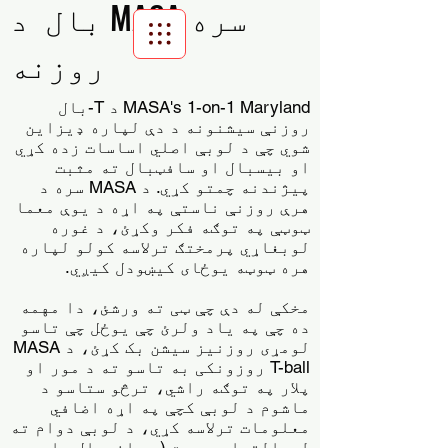
بال د MASA سره
روزنه
Scroll Menu
MASA's 1-on-1 Maryland
د T-بال
روزنې سیشنونه د دې لپاره ډیزاین
شوي چې د لوبې اصلي اساسات زده کړي
او بیسبال او سافټبال ته مثبت
پیژندنه چمتو کړي. د MASA سره د
هرې روزنې ناستې په اړه د یوې معما
ټوټې په توګه فکر وکړئ، د غوره
لوبغاړي پرمختګ ترلاسه کولو لپاره
هره ټوټه یوځای کیښودل کیږي.
مخکې له دې چې ټی ته ورشئ، دا مهمه
ده چې په یاد ولرئ چې یوځل چې تاسو
لومړی روزنیز سیشن بک کړئ، د MASA
T-ball روزونکی به تاسو ته د مور او
پلار په توګه راشي، ترڅو ستاسو د
ماشوم د لوبې کچې په اړه اضافي
معلومات ترلاسه کړي، د لوبې دوام ته
لیوالتیا. سپورت (د سافټبال یا