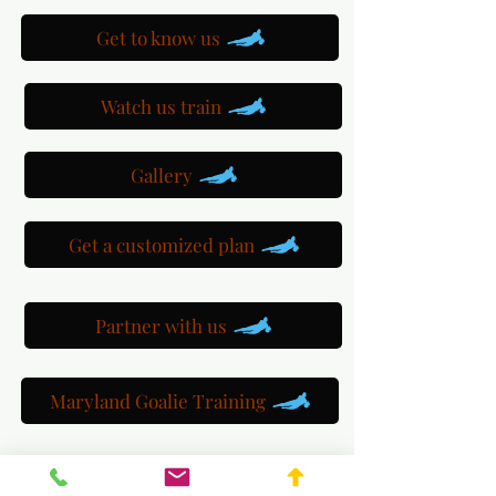
Get to know us
Watch us train
Gallery
Get a customized plan
Partner with us
Maryland Goalie Training
DC Goalie Training