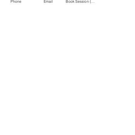
Phone
Email
Book Session (Scroll Down)
Virginia Goalie Training
(301) 215-2275
په ویاړ سره سپانسر شوی:
د عصبي عضلاتو او مساج بیارغونې مرکز
ویب پاڼه ته لاړ شئ
MASA
د