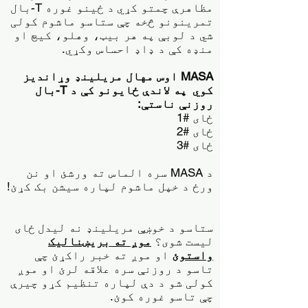
مظاهرې چمتو کړي
د ځینو غوره T-بال
تمرینونو څخه چې ستاسو ماشوم کولی
شي د لوبې په هر بیټ، وهلو، کیچ او
منډه کې د ډاډ احساس وکړي.
MASA اوس مهال مریلینډ وړاندیز
کوي
په لاندې ځایونو کې د T-بال
روزنې ناستې:
ځای #1
ځای #2
ځای #3
د MASA سره الماس ته ورشئ او نن
ورځ د خپل ماشوم لپاره سیشن بک کړئ!
ستاسو د خوښې مریلینډ نه لیدل
ځای
لیست شوی؟
موږ ته بریښنالیک
واستوئ
او موږ ته خبر راکړئ چې
تاسو د روزنې سره علاقه لرئ او موږ
کولی شو د دې لپاره تنظیم کړو چیرې
چې تاسو غوره کوئ.